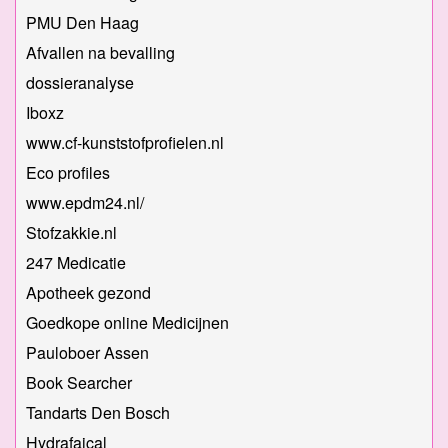
PMU Den Haag
Afvallen na bevalling
dossieranalyse
Iboxz
www.cf-kunststofprofielen.nl
Eco profiles
www.epdm24.nl/
Stofzakkie.nl
247 Medicatie
Apotheek gezond
Goedkope online Medicijnen
Pauloboer Assen
Book Searcher
Tandarts Den Bosch
Hydrafaical