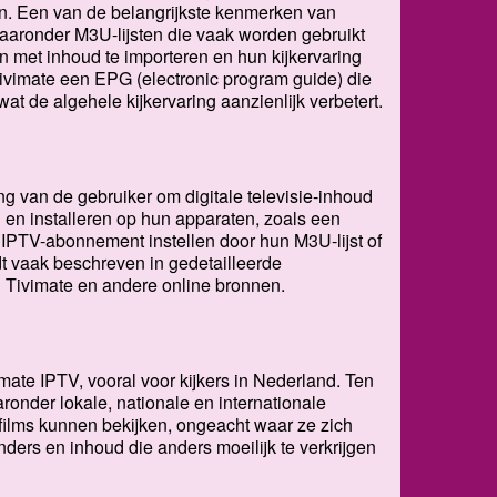
en. Een van de belangrijkste kenmerken van
waaronder M3U-lijsten die vaak worden gebruikt
ten met inhoud te importeren en hun kijkervaring
ivimate een EPG (electronic program guide) die
t de algehele kijkervaring aanzienlijk verbetert.
g van de gebruiker om digitale televisie-inhoud
en installeren op hun apparaten, zoals een
n IPTV-abonnement instellen door hun M3U-lijst of
dt vaak beschreven in gedetailleerde
n Tivimate en andere online bronnen.
mate IPTV, vooral voor kijkers in Nederland. Ten
ronder lokale, nationale en internationale
 films kunnen bekijken, ongeacht waar ze zich
ders en inhoud die anders moeilijk te verkrijgen