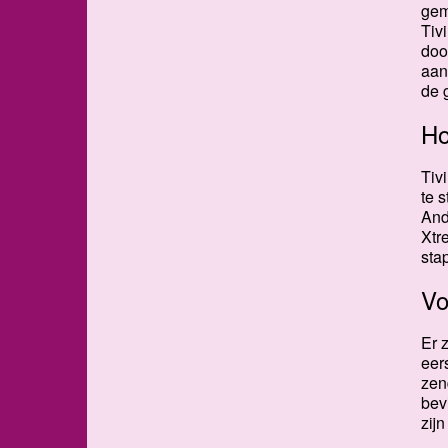
gem
Tiv
doo
aan
de 
Ho
Tiv
te 
And
Xtr
sta
Vo
Er 
eer
zen
bev
zijn