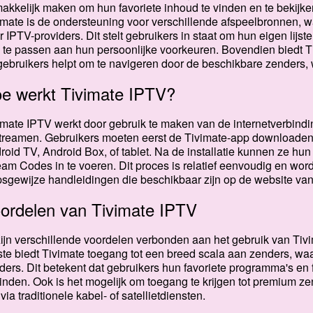
akkelijk maken om hun favoriete inhoud te vinden en te bekijk
imate is de ondersteuning voor verschillende afspeelbronnen, 
r IPTV-providers. Dit stelt gebruikers in staat om hun eigen lijs
 te passen aan hun persoonlijke voorkeuren. Bovendien biedt T
gebruikers helpt om te navigeren door de beschikbare zenders, wa
e werkt Tivimate IPTV?
imate IPTV werkt door gebruik te maken van de internetverbindin
streamen. Gebruikers moeten eerst de Tivimate-app downloaden 
roid TV, Android Box, of tablet. Na de installatie kunnen ze hu
eam Codes in te voeren. Dit proces is relatief eenvoudig en wor
psgewijze handleidingen die beschikbaar zijn op de website va
ordelen van Tivimate IPTV
zijn verschillende voordelen verbonden aan het gebruik van Tivi
ste biedt Tivimate toegang tot een breed scala aan zenders, waa
ders. Dit betekent dat gebruikers hun favoriete programma's en
inden. Ook is het mogelijk om toegang te krijgen tot premium zen
 via traditionele kabel- of satellietdiensten.