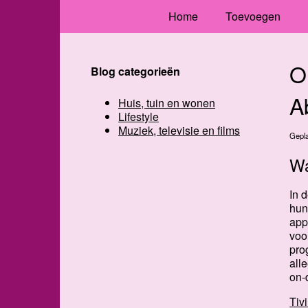
Home
Toevoegen
O
Blog categorieën
A
Huis, tuin en wonen
Lifestyle
Muziek, televisie en films
Gepla
Wa
In d
hun
app
voo
pro
all
on-
Tiv