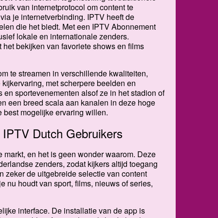
bruik van internetprotocol om content te
s via je internetverbinding. IPTV heeft de
elen die het biedt. Met een IPTV Abonnement
ief lokale en internationale zenders.
het bekijken van favoriete shows en films
m te streamen in verschillende kwaliteiten,
kijkervaring, met scherpere beelden en
s en sportevenementen alsof ze in het stadion of
den een breed scala aan kanalen in deze hoge
e best mogelijke ervaring willen.
 IPTV Dutch Gebruikers
 markt, en het is geen wonder waarom. Deze
erlandse zenders, zodat kijkers altijd toegang
n zeker de uitgebreide selectie van content
nu houdt van sport, films, nieuws of series,
jke interface. De installatie van de app is