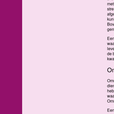
met
str
afg
kun
Bov
gem
Een
waa
lev
de 
kwa
Om
Omn
die
heb
waa
Omn
Een