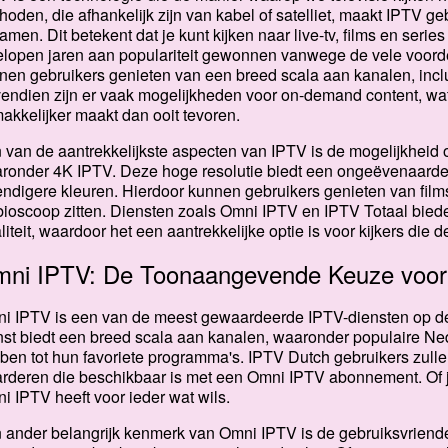
hoden, die afhankelijk zijn van kabel of satelliet, maakt IPTV ge
eamen. Dit betekent dat je kunt kijken naar live-tv, films en serie
elopen jaren aan populariteit gewonnen vanwege de vele voord
nen gebruikers genieten van een breed scala aan kanalen, inclus
endien zijn er vaak mogelijkheden voor on-demand content, wat 
akkelijker maakt dan ooit tevoren.
 van de aantrekkelijkste aspecten van IPTV is de mogelijkheid o
ronder 4K IPTV. Deze hoge resolutie biedt een ongeëvenaarde 
endigere kleuren. Hierdoor kunnen gebruikers genieten van film
bioscoop zitten. Diensten zoals Omni IPTV en IPTV Totaal bie
liteit, waardoor het een aantrekkelijke optie is voor kijkers die d
ni IPTV: De Toonaangevende Keuze voor
i IPTV is een van de meest gewaardeerde IPTV-diensten op de
nst biedt een breed scala aan kanalen, waaronder populaire Ned
ben tot hun favoriete programma's. IPTV Dutch gebruikers zulle
rderen die beschikbaar is met een Omni IPTV abonnement. Of je 
i IPTV heeft voor ieder wat wils.
 ander belangrijk kenmerk van Omni IPTV is de gebruiksvriendeli