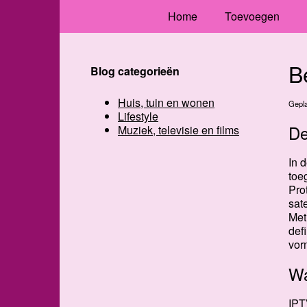
Home
Toevoegen
B
Blog categorieën
Huis, tuin en wonen
Gepla
Lifestyle
De
Muziek, televisie en films
In 
toe
Pro
sat
Met
def
vor
Wa
IPT