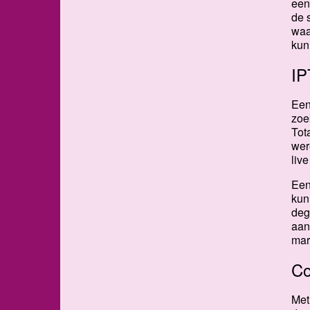
een
de 
waa
kun
IP
Een
zoe
Tot
wer
liv
Een
kun
deg
aan
mar
Co
Met