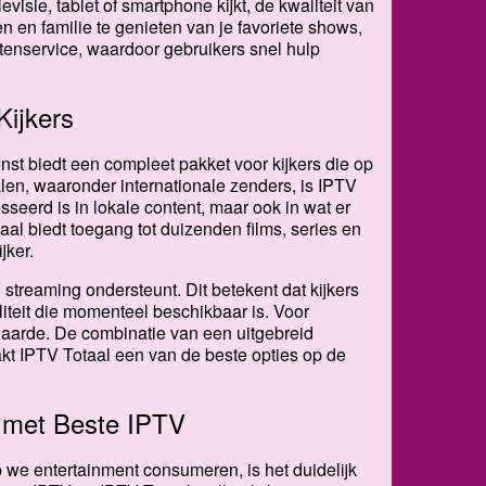
visie, tablet of smartphone kijkt, de kwaliteit van
en en familie te genieten van je favoriete shows,
tenservice, waardoor gebruikers snel hulp
Kijkers
nst biedt een compleet pakket voor kijkers die op
nalen, waaronder internationale zenders, is IPTV
sseerd is in lokale content, maar ook in wat er
l biedt toegang tot duizenden films, series en
jker.
streaming ondersteunt. Dit betekent dat kijkers
iteit die momenteel beschikbaar is. Voor
arde. De combinatie van een uitgebreid
kt IPTV Totaal een van de beste opties op de
e met Beste IPTV
 we entertainment consumeren, is het duidelijk