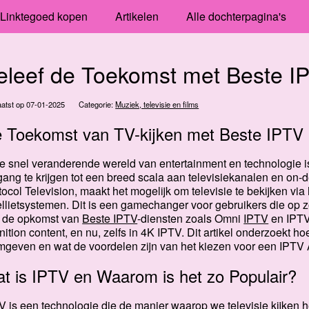
Linktegoed kopen
Artikelen
Alle dochterpagina's
eleef de Toekomst met Beste I
atst op 07-01-2025
Categorie:
Muziek, televisie en films
 Toekomst van TV-kijken met Beste IPTV
de snel veranderende wereld van entertainment en technologie 
gang te krijgen tot een breed scala aan televisiekanalen en on-d
tocol Television, maakt het mogelijk om televisie te bekijken via h
ellietsystemen. Dit is een gamechanger voor gebruikers die op zoe
 de opkomst van
Beste IPTV
-diensten zoals Omni
IPTV
en IPTV 
inition content, en nu, zelfs in 4K IPTV. Dit artikel onderzoekt 
mgeven en wat de voordelen zijn van het kiezen voor een IPT
t is IPTV en Waarom is het zo Populair?
V is een technologie die de manier waarop we televisie kijken hee