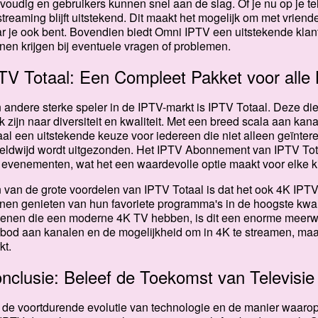
voudig en gebruikers kunnen snel aan de slag. Of je nu op je tele
streaming blijft uitstekend. Dit maakt het mogelijk om met vriend
r je ook bent. Bovendien biedt Omni IPTV een uitstekende klan
nen krijgen bij eventuele vragen of problemen.
TV Totaal: Een Compleet Pakket voor alle 
 andere sterke speler in de IPTV-markt is IPTV Totaal. Deze die
k zijn naar diversiteit en kwaliteit. Met een breed scala aan ka
aal een uitstekende keuze voor iedereen die niet alleen geïntere
eldwijd wordt uitgezonden. Het IPTV Abonnement van IPTV Totaa
e evenementen, wat het een waardevolle optie maakt voor elke ki
 van de grote voordelen van IPTV Totaal is dat het ook 4K IPTV 
nen genieten van hun favoriete programma's in de hoogste kwal
enen die een moderne 4K TV hebben, is dit een enorme meerwa
bod aan kanalen en de mogelijkheid om in 4K te streamen, maa
kt.
nclusie: Beleef de Toekomst van Televisi
 de voortdurende evolutie van technologie en de manier waarop